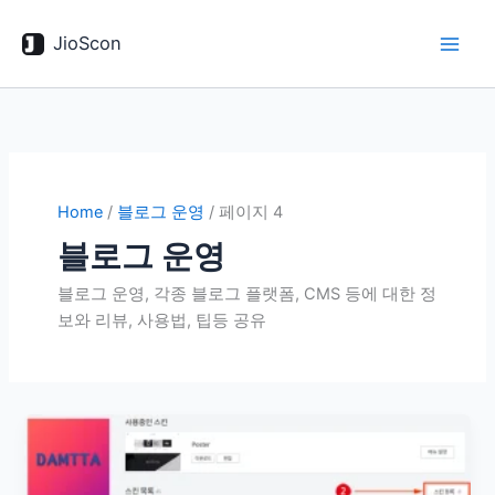
콘
텐
JioScon
츠
로
건
너
뛰
기
Home
/
블로그 운영
/
페이지 4
블로그 운영
블로그 운영, 각종 블로그 플랫폼, CMS 등에 대한 정
보와 리뷰, 사용법, 팁등 공유