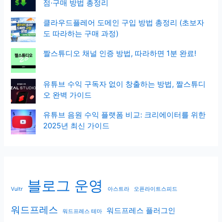
점·구매 방법 총정리
클라우드플레어 도메인 구입 방법 총정리 (초보자
도 따라하는 구매 과정)
짤스튜디오 채널 인증 방법, 따라하면 1분 완료!
유튜브 수익 구독자 없이 창출하는 방법, 짤스튜디
오 완벽 가이드
유튜브 음원 수익 플랫폼 비교: 크리에이터를 위한
2025년 최신 가이드
블로그 운영
Vultr
아스트라
오픈라이트스피드
워드프레스
워드프레스 플러그인
워드프레스 테마