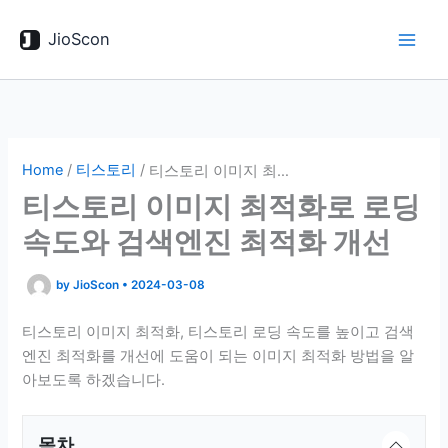
콘
텐
JioScon
츠
로
건
너
뛰
Home
/
티스토리
/
티스토리 이미지 최적화로 로딩 속도와 검색엔진 최적화 개선
기
티스토리 이미지 최적화로 로딩
속도와 검색엔진 최적화 개선
by
JioScon
•
2024-03-08
티스토리 이미지 최적화, 티스토리 로딩 속도를 높이고 검색
엔진 최적화를 개선에 도움이 되는 이미지 최적화 방법을 알
아보도록 하겠습니다.
목차