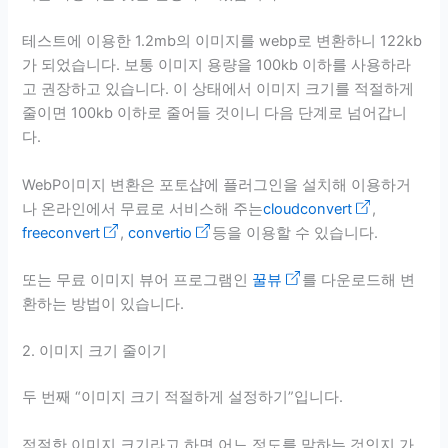
테스트에 이용한 1.2mb의 이미지를 webp로 변환하니 122kb
가 되었습니다. 보통 이미지 용량을 100kb 이하를 사용하라
고 권장하고 있습니다. 이 상태에서 이미지 크기를 적절하게
줄이면 100kb 이하로 줄어들 것이니 다음 단계로 넘어갑니
다.
WebP이미지 변환은 포토샵에 플러그인을 설치해 이용하거
나 온라인에서 무료로 서비스해 주는
cloudconvert
,
freeconvert
,
convertio
등을 이용할 수 있습니다.
또는 무료 이미지 뷰어 프로그램인
꿀뷰
를 다운로드해 변
환하는 방법이 있습니다.
2. 이미지 크기 줄이기
두 번째 “이미지 크기 적절하게 설정하기”입니다.
적절한 이미지 크기라고 하면 어느 정도를 말하는 것인지 가